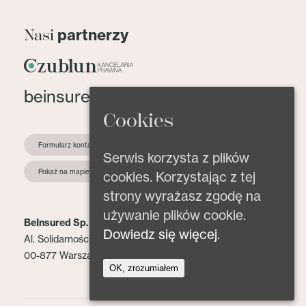
partnerzy
Nasi
beinsured@beinsured.pl
Cookies
Formularz kontaktowy
Serwis korzysta z plików
Pokaż na mapie
cookies. Korzystając z tej
strony wyrażasz zgodę na
używanie plików cookie.
BeInsured Sp. z o.o.
Dowiedz się więcej.
Al. Solidarności 153 lok. 2
00-877 Warszawa
OK, zrozumiałem