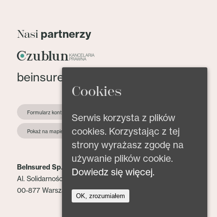
partnerzy
Nasi
beinsured@beinsured.pl
Cookies
Formularz kontaktowy
Serwis korzysta z plików
cookies. Korzystając z tej
Pokaż na mapie
strony wyrażasz zgodę na
używanie plików cookie.
BeInsured Sp. z o.o.
Dowiedz się więcej.
Al. Solidarności 153 lok. 2
00-877 Warszawa
OK, zrozumiałem