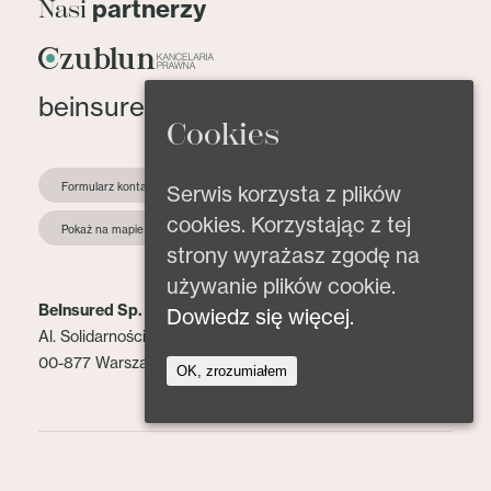
partnerzy
Nasi
beinsured@beinsured.pl
Cookies
Formularz kontaktowy
Serwis korzysta z plików
cookies. Korzystając z tej
Pokaż na mapie
strony wyrażasz zgodę na
używanie plików cookie.
BeInsured Sp. z o.o.
Dowiedz się więcej.
Al. Solidarności 153 lok. 2
00-877 Warszawa
OK, zrozumiałem