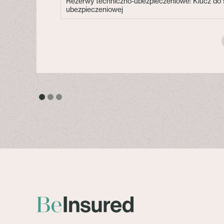
Rezerwy techniczno-ubezpieczeniowe: Klucz do s
ubezpieczeniowej