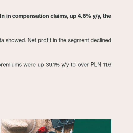
bln in compensation claims, up 4.6% y/y, the
ata showed. Net profit in the segment declined
remiums were up 39.1% y/y to over PLN 11.6