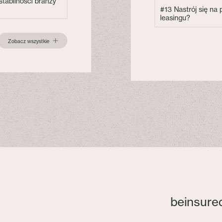
tabilności branży
#13 Nastrój się na
leasingu?
Zobacz wszystkie
beinsure