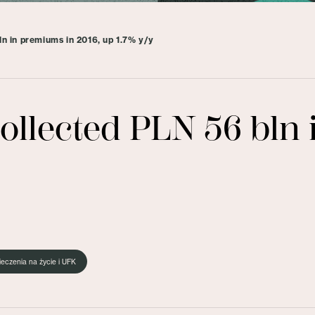
ln in premiums in 2016, up 1.7% y/y
collected PLN 56 bln
eczenia na życie i UFK