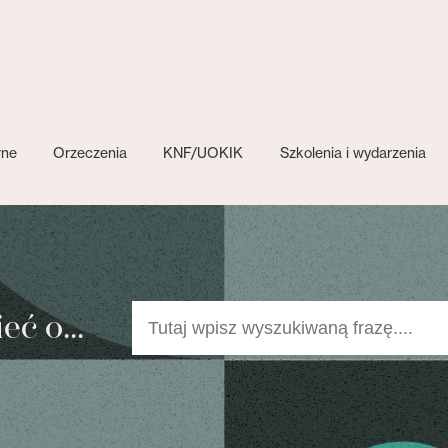
wne
Orzeczenia
KNF/UOKIK
Szkolenia i wydarzenia
ć o...