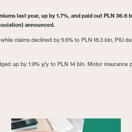
miums last year, up by 1.7%, and paid out PLN 36.6 
sociation) announced.
 while claims declined by 5.6% to PLN 18.3 bln, PIU d
ged up by 1.9% y/y to PLN 14 bln. Motor insurance p