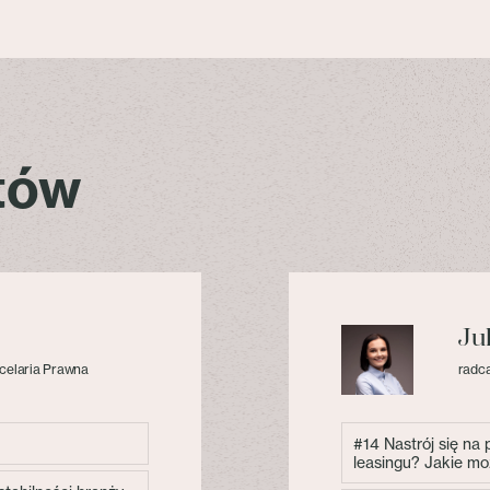
stów
Ju
celaria Prawna
radca
#14 Nastrój się na
leasingu? Jakie mo