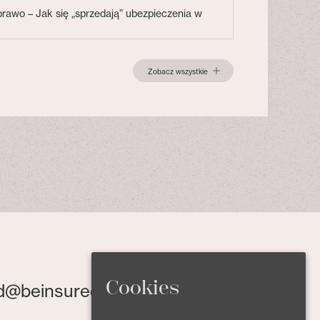
 prawo – Jak się „sprzedają” ubezpieczenia w
Zobacz wszystkie
Cookies
d@beinsured.pl