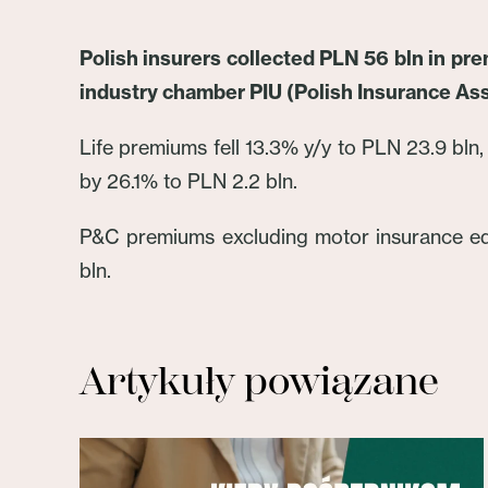
Polish insurers collected PLN 56 bln in pre
industry chamber PIU (Polish Insurance As
Life premiums fell 13.3% y/y to PLN 23.9 bln,
by 26.1% to PLN 2.2 bln.
P&C premiums excluding motor insurance ed
bln.
Artykuły powiązane