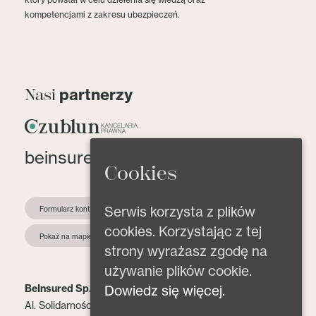
kompetencjami z zakresu ubezpieczeń.
partnerzy
Nasi
beinsured@beinsured.pl
Cookies
Serwis korzysta z plików
Formularz kontaktowy
cookies. Korzystając z tej
Pokaż na mapie
strony wyrażasz zgodę na
używanie plików cookie.
Dowiedz się więcej.
BeInsured Sp. z o.o.
Al. Solidarności 153 lok. 2