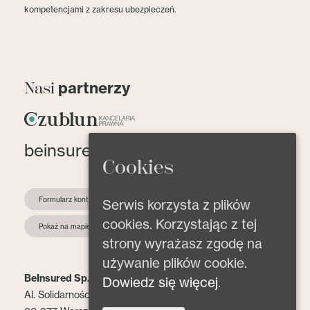
kompetencjami z zakresu ubezpieczeń.
partnerzy
Nasi
beinsured@beinsured.pl
Cookies
Formularz kontaktowy
Serwis korzysta z plików
cookies. Korzystając z tej
Pokaż na mapie
strony wyrażasz zgodę na
używanie plików cookie.
BeInsured Sp. z o.o.
Dowiedz się więcej.
Al. Solidarności 153 lok. 2