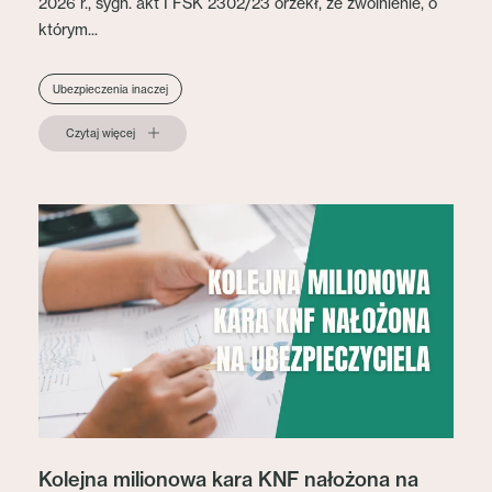
2026 r., sygn. akt I FSK 2302/23 orzekł, że zwolnienie, o
którym...
Ubezpieczenia inaczej
Czytaj więcej
Kolejna milionowa kara KNF nałożona na