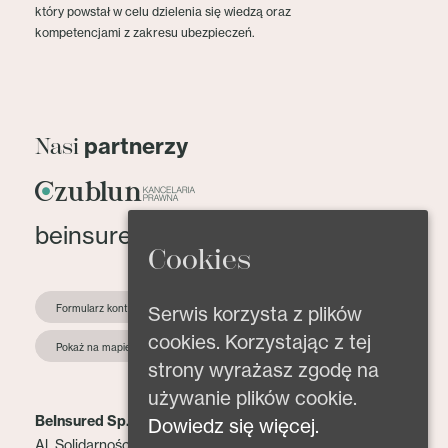
który powstał w celu dzielenia się wiedzą oraz
kompetencjami z zakresu ubezpieczeń.
partnerzy
Nasi
beinsured@beinsured.pl
Cookies
Formularz kontaktowy
Serwis korzysta z plików
cookies. Korzystając z tej
Pokaż na mapie
strony wyrażasz zgodę na
używanie plików cookie.
BeInsured Sp. z o.o.
Dowiedz się więcej.
Al. Solidarności 153 lok. 2