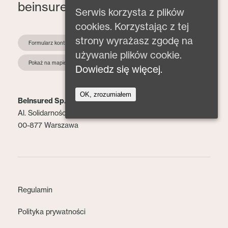
beinsured@beinsured.pl
Serwis korzysta z plików
cookies. Korzystając z tej
strony wyrażasz zgodę na
Formularz kontaktowy
używanie plików cookie.
Pokaż na mapie
Dowiedz się więcej.
OK, zrozumiałem
BeInsured Sp. z o.o.
Al. Solidarności 153 lok. 2
00-877 Warszawa
Regulamin
Polityka prywatności