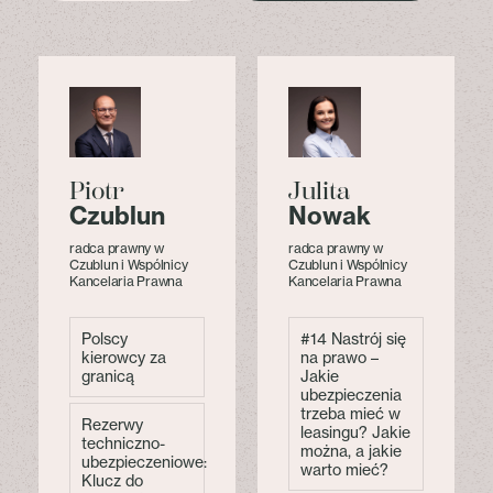
Piotr
Julita
a
Czublun
Nowak
radca prawny w
radca prawny w
Czublun i Wspólnicy
Czublun i Wspólnicy
Kancelaria Prawna
Kancelaria Prawna
Polscy
#14 Nastrój się
kierowcy za
na prawo –
granicą
Jakie
ubezpieczenia
trzeba mieć w
Rezerwy
leasingu? Jakie
techniczno-
można, a jakie
ubezpieczeniowe:
warto mieć?
Klucz do