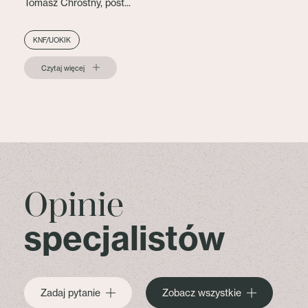
Tomasz Chróstny, post...
KNF/UOKIK
Czytaj więcej
Opinie
specjalistów
Zadaj pytanie
Zobacz wszystkie