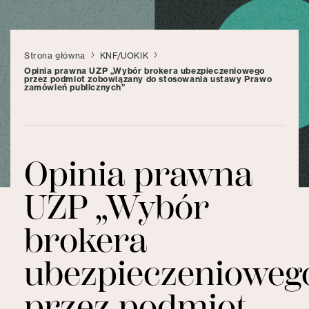
Strona główna
KNF/UOKIK
Opinia prawna UZP „Wybór brokera ubezpieczeniowego
przez podmiot zobowiązany do stosowania ustawy Prawo
zamówień publicznych”
Opinia prawna
UZP „Wybór
brokera
ubezpieczenioweg
przez podmiot