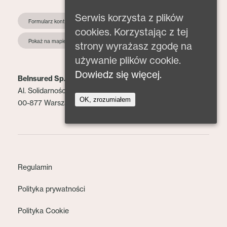
Serwis korzysta z plików
Formularz kontaktowy
cookies. Korzystając z tej
Pokaż na mapie
strony wyrażasz zgodę na
używanie plików cookie.
Dowiedz się więcej.
BeInsured Sp. z o.o.
Al. Solidarności 153 lok. 2
OK, zrozumiałem
00-877 Warszawa
Regulamin
Polityka prywatności
Polityka Cookie