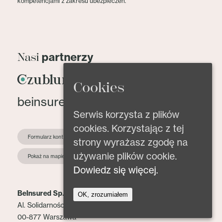
kompetencjami z zakresu ubezpieczeń.
partnerzy
Nasi
Cookies
beinsured@beinsured.pl
Serwis korzysta z plików
cookies. Korzystając z tej
Formularz kontaktowy
strony wyrażasz zgodę na
używanie plików cookie.
Pokaż na mapie
Dowiedz się więcej.
BeInsured Sp. z o.o.
OK, zrozumiałem
Al. Solidarności 153 lok. 2
00-877 Warszawa