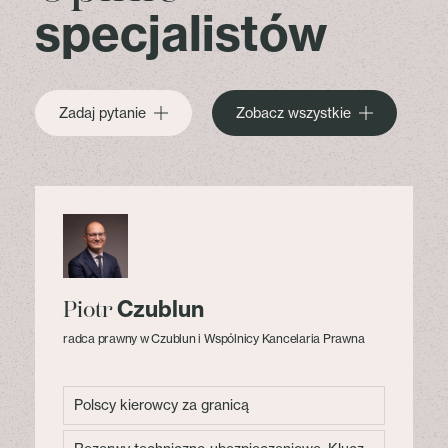
specjalistów
Zadaj pytanie
Zobacz wszystkie
Czublun
Piotr
radca prawny w Czublun i Wspólnicy Kancelaria Prawna
Polscy kierowcy za granicą