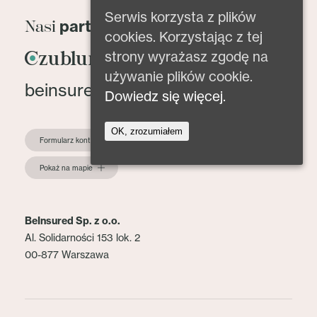
Serwis korzysta z plików
partnerzy
Nasi
cookies. Korzystając z tej
strony wyrażasz zgodę na
używanie plików cookie.
beinsured@beinsured.pl
Dowiedz się więcej.
OK, zrozumiałem
Formularz kontaktowy
Pokaż na mapie
BeInsured Sp. z o.o.
Al. Solidarności 153 lok. 2
00-877 Warszawa