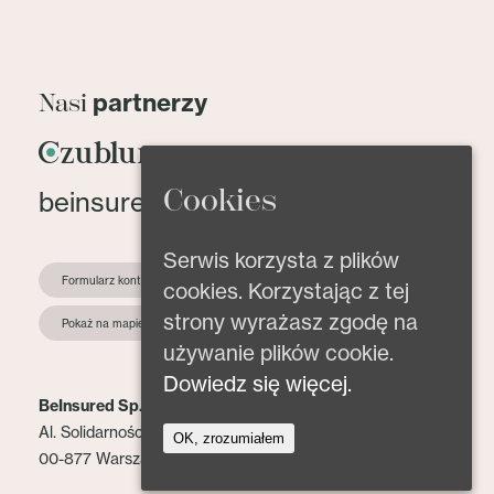
partnerzy
Nasi
Cookies
beinsured@beinsured.pl
Serwis korzysta z plików
Formularz kontaktowy
cookies. Korzystając z tej
strony wyrażasz zgodę na
Pokaż na mapie
używanie plików cookie.
Dowiedz się więcej.
BeInsured Sp. z o.o.
Al. Solidarności 153 lok. 2
OK, zrozumiałem
00-877 Warszawa