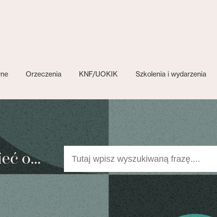
wne
Orzeczenia
KNF/UOKIK
Szkolenia i wydarzenia
ć o...