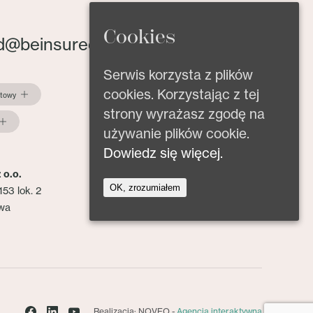
Cookies
d@beinsured.pl
Serwis korzysta z plików
cookies. Korzystając z tej
ktowy
strony wyrażasz zgodę na
używanie plików cookie.
Dowiedz się więcej.
 o.o.
OK, zrozumiałem
153 lok. 2
wa
Realizacja: NOVEO -
Agencja interaktywna