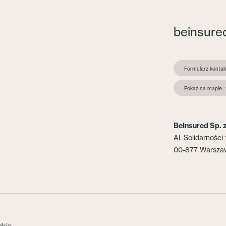
beinsure
Formularz konta
Pokaż na mapie
BeInsured Sp. z
Al. Solidarności 
00-877 Warsza
okie