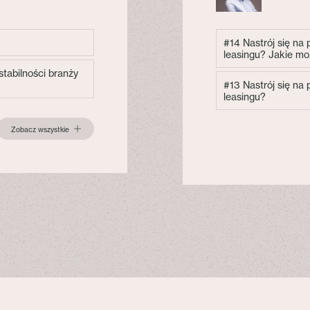
#14 Nastrój się na
leasingu? Jakie mo
tabilności branży
#13 Nastrój się na
leasingu?
Zobacz wszystkie