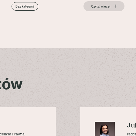
Czytaj więcej
Bez kategorii
stów
Ju
celaria Prawna
radca