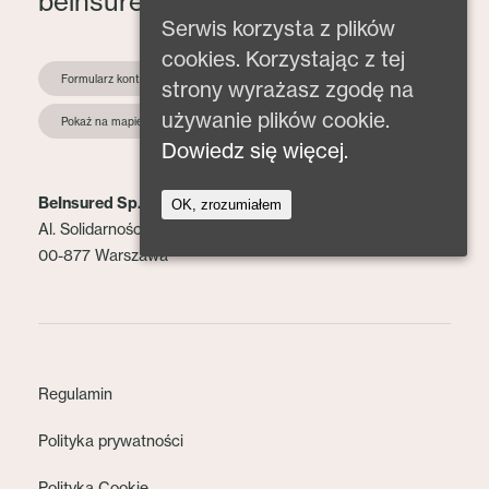
beinsured@beinsured.pl
Serwis korzysta z plików
cookies. Korzystając z tej
Formularz kontaktowy
strony wyrażasz zgodę na
używanie plików cookie.
Pokaż na mapie
Dowiedz się więcej.
BeInsured Sp. z o.o.
OK, zrozumiałem
Al. Solidarności 153 lok. 2
00-877 Warszawa
Regulamin
Polityka prywatności
Polityka Cookie