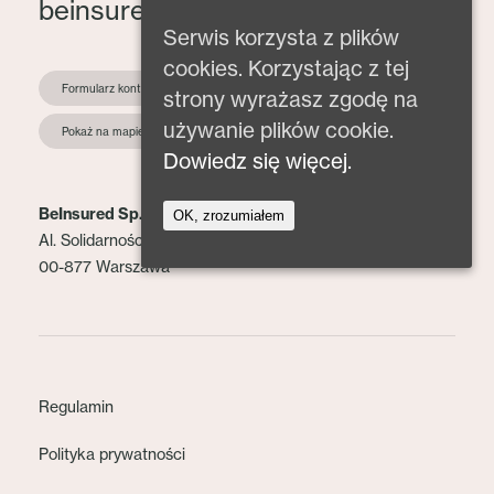
beinsured@beinsured.pl
Serwis korzysta z plików
cookies. Korzystając z tej
Formularz kontaktowy
strony wyrażasz zgodę na
używanie plików cookie.
Pokaż na mapie
Dowiedz się więcej.
BeInsured Sp. z o.o.
OK, zrozumiałem
Al. Solidarności 153 lok. 2
00-877 Warszawa
Regulamin
Polityka prywatności