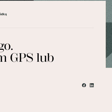
łódką
go.
em GPS lub