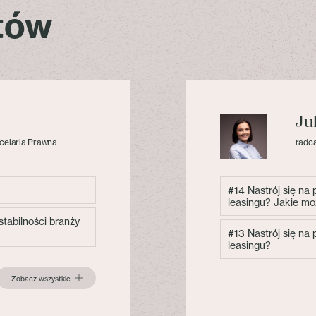
stów
Ju
celaria Prawna
radca
#14 Nastrój się na
leasingu? Jakie mo
tabilności branży
#13 Nastrój się na
leasingu?
Zobacz wszystkie