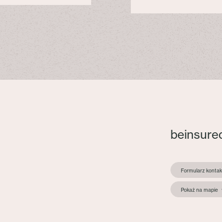
beinsure
Formularz konta
Pokaż na mapie