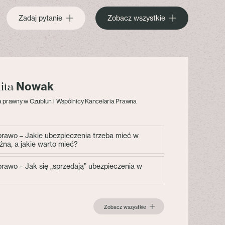
Zadaj pytanie
Zobacz wszystkie
Nowak
lita
 prawny w Czublun i Wspólnicy Kancelaria Prawna
 prawo – Jakie ubezpieczenia trzeba mieć w
żna, a jakie warto mieć?
 prawo – Jak się „sprzedają” ubezpieczenia w
Zobacz wszystkie