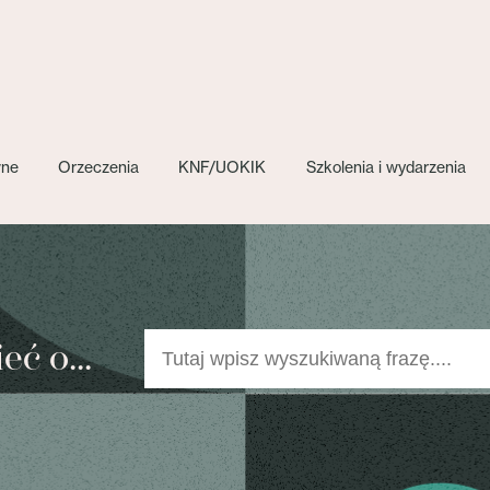
wne
Orzeczenia
KNF/UOKIK
Szkolenia i wydarzenia
ć o...