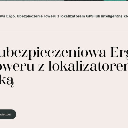
a Ergo. Ubezpieczenie roweru z lokalizatorem GPS lub inteligentną k
ubezpieczeniowa Er
oweru z lokalizator
dką
wiedzieć