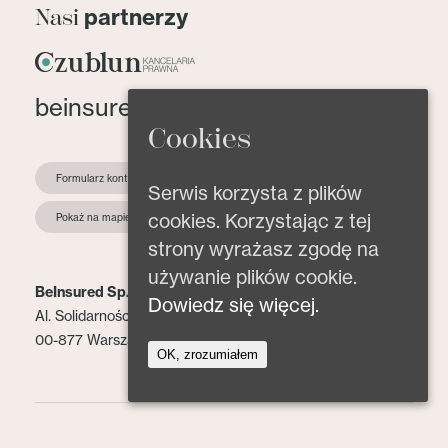
partnerzy
Nasi
beinsured@beinsured.pl
Cookies
Formularz kontaktowy
Serwis korzysta z plików
cookies. Korzystając z tej
Pokaż na mapie
strony wyrażasz zgodę na
używanie plików cookie.
BeInsured Sp. z o.o.
Dowiedz się więcej.
Al. Solidarności 153 lok. 2
00-877 Warszawa
OK, zrozumiałem