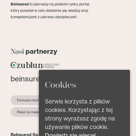
BeInsured
to pierwszy na polskim rynku portal,
który powstał w celu dzielenia się wiedzą oraz
kompetencjami z zakresu ubezpieczeń.
partnerzy
Nasi
beinsured@beinsured.pl
Cookies
Serwis korzysta z plików
Formularz kontaktowy
cookies. Korzystając z tej
Pokaż na mapie
strony wyrażasz zgodę na
używanie plików cookie.
Dowiedz się więcej.
BeInsured Sp. z o.o.