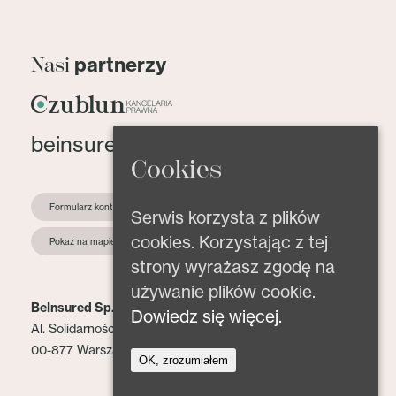
partnerzy
Nasi
beinsured@beinsured.pl
Cookies
Formularz kontaktowy
Serwis korzysta z plików
cookies. Korzystając z tej
Pokaż na mapie
strony wyrażasz zgodę na
używanie plików cookie.
BeInsured Sp. z o.o.
Dowiedz się więcej.
Al. Solidarności 153 lok. 2
00-877 Warszawa
OK, zrozumiałem