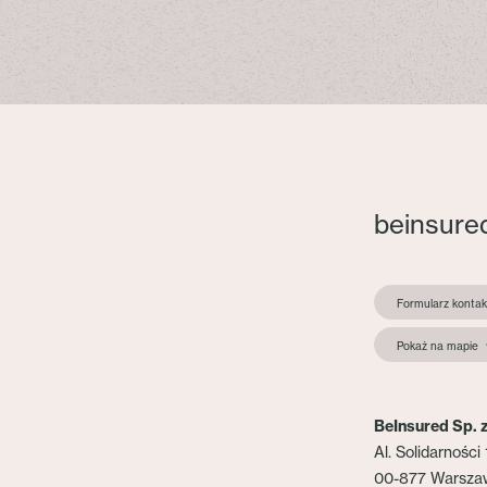
beinsure
Formularz konta
Pokaż na mapie
BeInsured Sp. z
Al. Solidarności 
00-877 Warsza