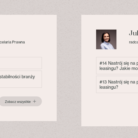
Ju
celaria Prawna
radca
#14 Nastrój się na
leasingu? Jakie mo
tabilności branży
#13 Nastrój się na
leasingu?
Zobacz wszystkie