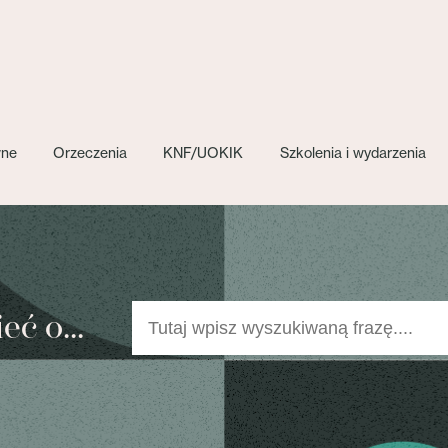
wne
Orzeczenia
KNF/UOKIK
Szkolenia i wydarzenia
ć o...