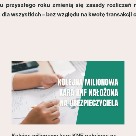
u przyszłego roku zmienią się zasady rozliczeń 
 dla wszystkich – bez względu na kwotę transakcji cz
Kolejna milionowa kara KNF nałożona na