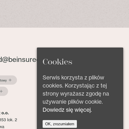
d@beinsured.pl
Cookies
Serwis korzysta z plików
ktowy
cookies. Korzystając z tej
strony wyrażasz zgodę na
używanie plików cookie.
Dowiedz się więcej.
 o.o.
153 lok. 2
OK, zrozumiałem
wa