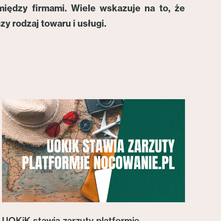
między firmami. Wiele wskazuje na to, że
y rodzaj towaru i usługi.
UOKiK stawia zarzuty platformie