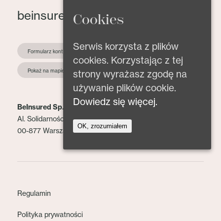
beinsured@beinsured.pl
Cookies
Serwis korzysta z plików
Formularz kontaktowy
cookies. Korzystając z tej
Pokaż na mapie
strony wyrażasz zgodę na
używanie plików cookie.
Dowiedz się więcej.
BeInsured Sp. z o.o.
Al. Solidarności 153 lok. 2
OK, zrozumiałem
00-877 Warszawa
Regulamin
Polityka prywatności