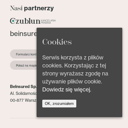
partnerzy
Nasi
beinsured@beinsured.pl
Cookies
Formularz kontaktowy
Serwis korzysta z plików
cookies. Korzystając z tej
Pokaż na mapie
strony wyrażasz zgodę na
używanie plików cookie.
BeInsured Sp. z o.o.
Dowiedz się więcej.
Al. Solidarności 153 lok. 2
00-877 Warszawa
OK, zrozumiałem