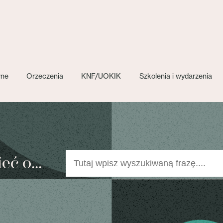
wne
Orzeczenia
KNF/UOKIK
Szkolenia i wydarzenia
ć o...