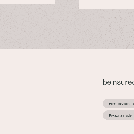
beinsure
Formularz konta
Pokaż na mapie