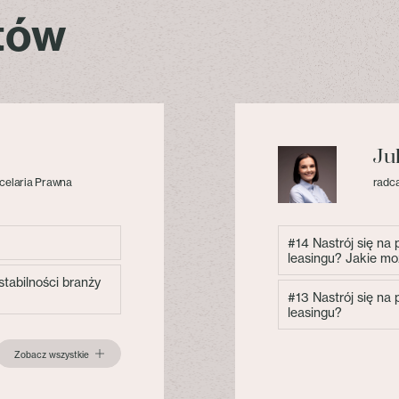
stów
Ju
celaria Prawna
radca
#14 Nastrój się na
leasingu? Jakie mo
tabilności branży
#13 Nastrój się na
leasingu?
Zobacz wszystkie