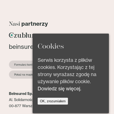
partnerzy
Nasi
Cookies
beinsured@beinsured.pl
Serwis korzysta z plików
Formularz kontaktowy
cookies. Korzystając z tej
strony wyrażasz zgodę na
Pokaż na mapie
używanie plików cookie.
Dowiedz się więcej.
BeInsured Sp. z o.o.
Al. Solidarności 153 lok. 2
OK, zrozumiałem
00-877 Warszawa