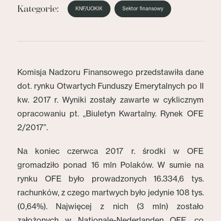
Kategorie:
KNF/UOKIK
Sektor finansowy
Komisja Nadzoru Finansowego przedstawiła dane
dot. rynku Otwartych Funduszy Emerytalnych po II
kw. 2017 r. Wyniki zostały zawarte w cyklicznym
opracowaniu pt. „Biuletyn Kwartalny. Rynek OFE
2/2017”.
Na koniec czerwca 2017 r. środki w OFE
gromadziło ponad 16 mln Polaków. W sumie na
rynku OFE było prowadzonych 16.334,6 tys.
rachunków, z czego martwych było jedynie 108 tys.
(0,64%). Najwięcej z nich (3 mln) zostało
założonych w Nationale-Nederlanden OFE, co