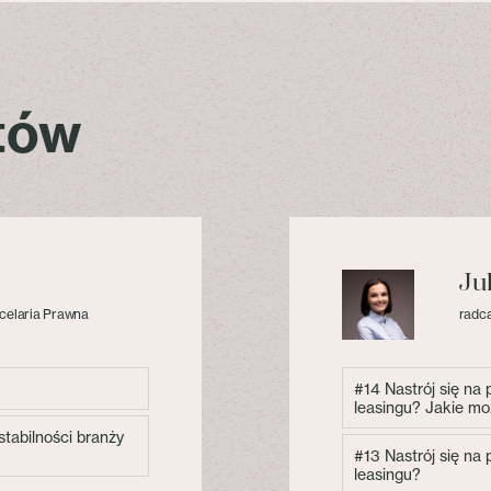
stów
Ju
celaria Prawna
radca
#14 Nastrój się na
leasingu? Jakie mo
tabilności branży
#13 Nastrój się na
leasingu?