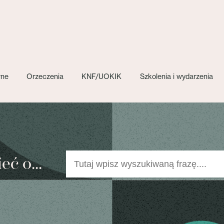
wne
Orzeczenia
KNF/UOKIK
Szkolenia i wydarzenia
ć o...