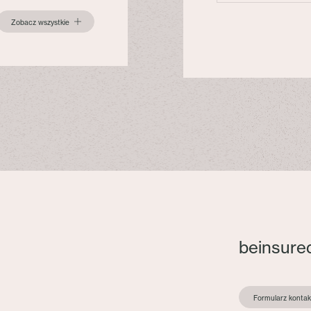
Zobacz wszystkie
beinsure
Formularz konta