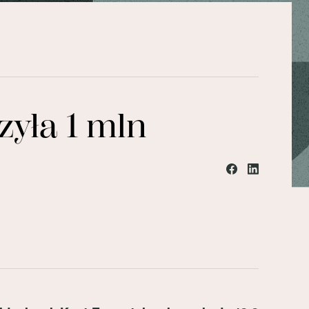
zyła 1 mln