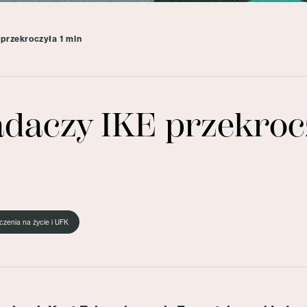
 przekroczyła 1 mln
adaczy IKE przekroc
czenia na życie i UFK