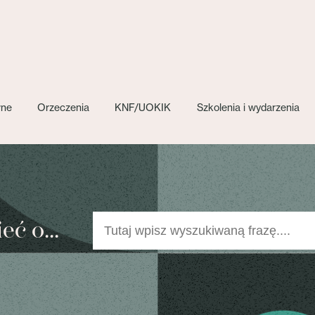
wne
Orzeczenia
KNF/UOKIK
Szkolenia i wydarzenia
ć o...