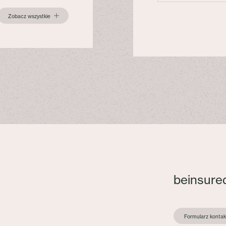
Zobacz wszystkie
beinsure
Formularz konta