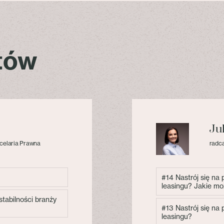
stów
Ju
celaria Prawna
radca
#14 Nastrój się na
leasingu? Jakie mo
tabilności branży
#13 Nastrój się na
leasingu?