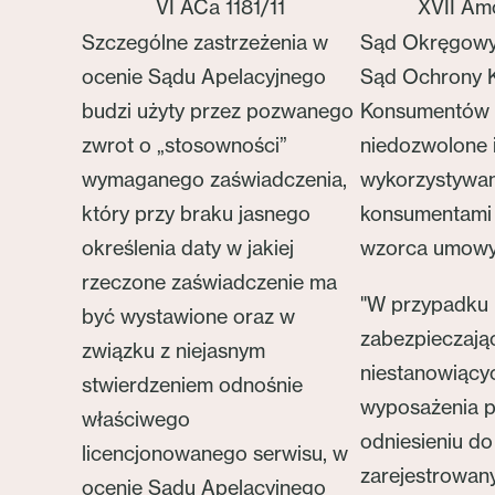
VI ACa 1181/11
XVII Am
Szczególne zastrzeżenia w
Sąd Okręgowy
ocenie Sądu Apelacyjnego
Sąd Ochrony K
budzi użyty przez pozwanego
Konsumentów 
zwrot o „stosowności”
niedozwolone 
wymaganego zaświadczenia,
wykorzystywan
który przy braku jasnego
konsumentami 
określenia daty w jakiej
wzorca umowy 
rzeczone zaświadczenie ma
"W przypadku 
być wystawione oraz w
zabezpieczają
związku z niejasnym
niestanowiący
stwierdzeniem odnośnie
wyposażenia p
właściwego
odniesieniu d
licencjonowanego serwisu, w
zarejestrowan
ocenie Sądu Apelacyjnego