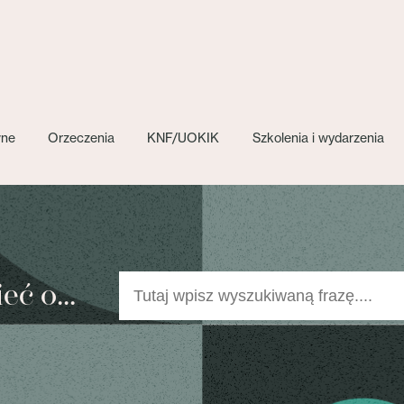
wne
Orzeczenia
KNF/UOKIK
Szkolenia i wydarzenia
ć o...