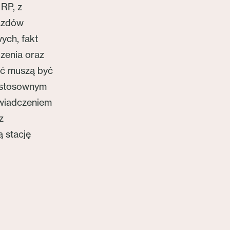
RP, z
azdów
ych, fakt
zenia oraz
ć muszą być
 stosownym
wiadczeniem
z
 stację