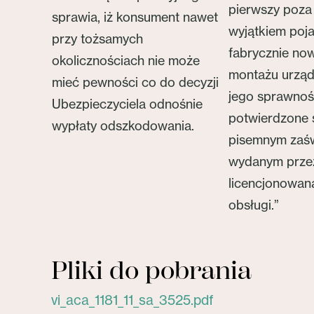
pierwszy poza 
sprawia, iż konsument nawet
wyjątkiem poj
przy tożsamych
fabrycznie now
okolicznościach nie może
montażu urząd
mieć pewności co do decyzji
jego sprawnoś
Ubezpieczyciela odnośnie
potwierdzone
wypłaty odszkodowania.
pisemnym zaś
wydanym prze
licencjonowaną
obsługi.”
Pliki do pobrania
vi_aca_1181_11_sa_3525.pdf