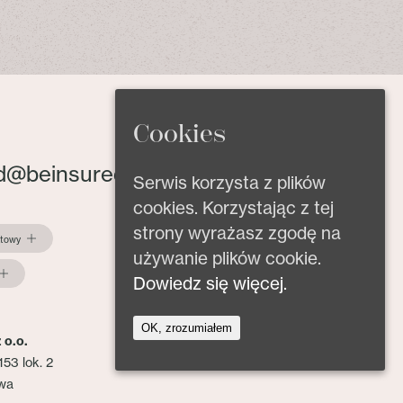
Cookies
d@beinsured.pl
Serwis korzysta z plików
cookies. Korzystając z tej
strony wyrażasz zgodę na
ktowy
używanie plików cookie.
Dowiedz się więcej.
OK, zrozumiałem
 o.o.
153 lok. 2
wa