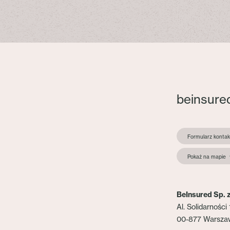
beinsure
Formularz konta
Pokaż na mapie
BeInsured Sp. z
Al. Solidarności 
00-877 Warsza