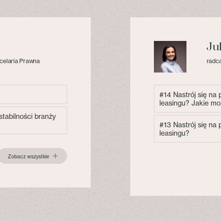
Ju
celaria Prawna
radca
#14 Nastrój się na
leasingu? Jakie mo
tabilności branży
#13 Nastrój się na
leasingu?
Zobacz wszystkie