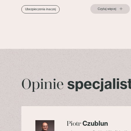
Czytaj więcej
Ubezpieczenia inaczej
specjali
Opinie
Czublun
Piotr