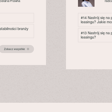
celaria Prawna
radca
#14 Nastrój się na
leasingu? Jakie mo
tabilności branży
#13 Nastrój się na
leasingu?
Zobacz wszystkie