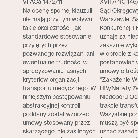
VI ACa 1472/11
XVII AmC 145
Na ocenę spornej klauzuli
Sąd Okręgow
nie mają przy tym wpływu
Warszawie, S
takie okoliczności, jak
Konkurencji 
standardowe stosowanie
uznaje za nie
przyjętych przez
zakazuje wyk
pozwanego rozwiązań, ani
w obrocie z 
ewentualne trudności w
postanowień 
sprecyzowaniu jasnych
umowy o treśc
kryteriów organizacji
"Zakażenie W
transportu medycznego. W
HIV/Nabyty Z
niniejszym postępowaniu
Niedoboru Od
abstrakcyjnej kontroli
trakcie transfu
poddany został wzorzec
Wszystkie pon
umowy stosowany przez
muszą być spe
skarżącego, nie zaś innych
uznać zasadn