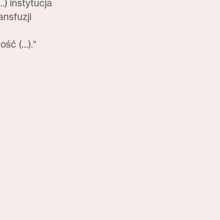
) instytucja
ansfuzji
ość (…)."