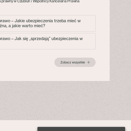
 prawny w Czublun i Wspólnicy Kancelaria Prawna
 prawo – Jakie ubezpieczenia trzeba mieć w
żna, a jakie warto mieć?
 prawo – Jak się „sprzedają” ubezpieczenia w
Zobacz wszystkie