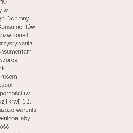
/10
y w
ąd Ochrony
i Konsumentów
dozwolone i
orzystywania
konsumentami
wzorca
i:
irusem
espół
porności (w
zji krwi) (…).
iższe warunki
łnione, aby
ość