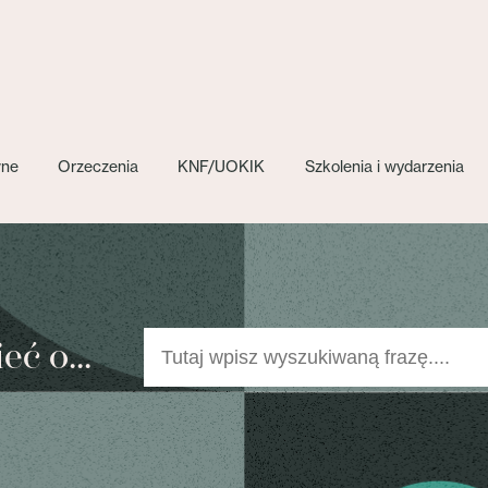
wne
Orzeczenia
KNF/UOKIK
Szkolenia i wydarzenia
ć o...