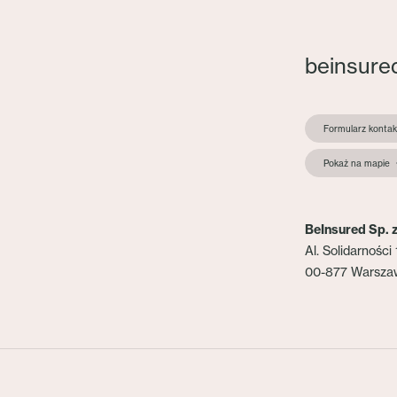
beinsure
Formularz konta
Pokaż na mapie
BeInsured Sp. z
Al. Solidarności 
00-877 Warsza