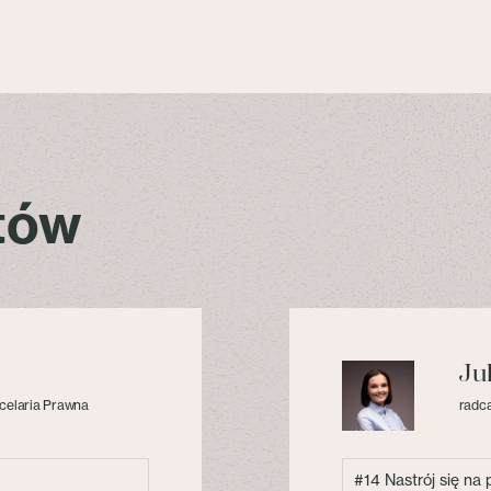
stów
Ju
celaria Prawna
radca
#14 Nastrój się na