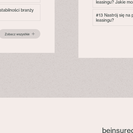
leasingu? Jakie mo
tabilności branży
#13 Nastrój się na
leasingu?
Zobacz wszystkie
beinsure