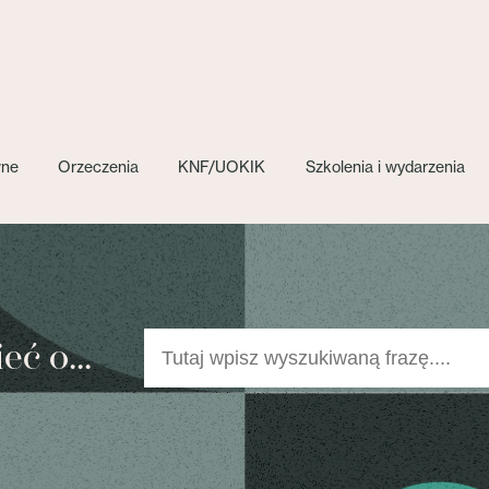
wne
Orzeczenia
KNF/UOKIK
Szkolenia i wydarzenia
ć o...