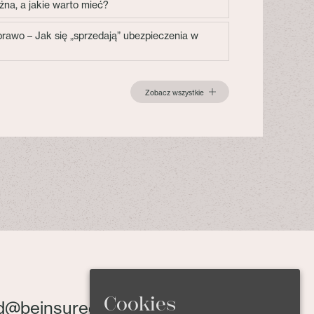
żna, a jakie warto mieć?
 prawo – Jak się „sprzedają” ubezpieczenia w
Zobacz wszystkie
Cookies
d@beinsured.pl