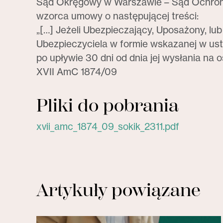
Sąd Okręgowy w Warszawie – Sąd Ochrony
wzorca umowy o następującej treści:
„[…] Jeżeli Ubezpieczający, Uposażony, lu
Ubezpieczyciela w formie wskazanej w ust.
po upływie 30 dni od dnia jej wysłania na 
XVII AmC 1874/09
Pliki do pobrania
xvii_amc_1874_09_sokik_2311.pdf
Artykuły powiązane