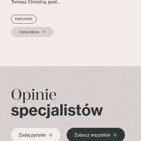
Tomasz Chróstny, post...
KNF/UOKIK
Czytaj więcej
Opinie
specjalistów
Zadaj pytanie
Zobacz wszystkie