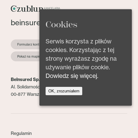
beinsured@beinsured.pl
Cookies
Serwis korzysta z plików
Formularz kontaktowy
cookies. Korzystając z tej
Pokaż na mapie
strony wyrażasz zgodę na
używanie plików cookie.
Dowiedz się więcej.
BeInsured Sp. z o.o.
Al. Solidarności 153 lok. 2
OK, zrozumiałem
00-877 Warszawa
Regulamin