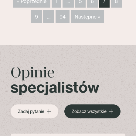
« Poprzednie
1
…
5
6
7
8
9
…
94
Następne »
Opinie
specjalistów
Zadaj pytanie
Zobacz wszystkie