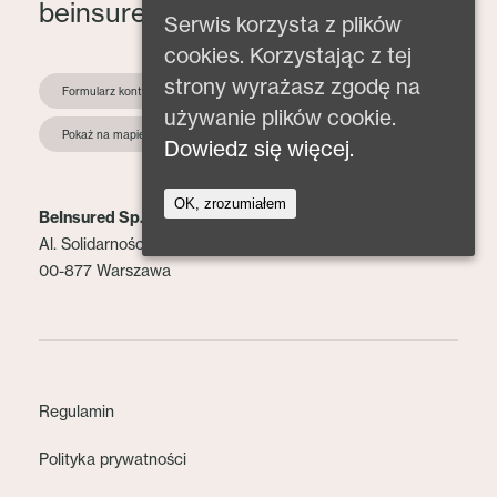
beinsured@beinsured.pl
Serwis korzysta z plików
cookies. Korzystając z tej
strony wyrażasz zgodę na
Formularz kontaktowy
używanie plików cookie.
Pokaż na mapie
Dowiedz się więcej.
OK, zrozumiałem
BeInsured Sp. z o.o.
Al. Solidarności 153 lok. 2
00-877 Warszawa
Regulamin
Polityka prywatności