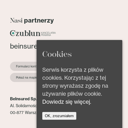
partnerzy
Nasi
beinsured@beinsured.pl
Cookies
Formularz kontaktowy
Serwis korzysta z plików
cookies. Korzystając z tej
Pokaż na mapie
strony wyrażasz zgodę na
używanie plików cookie.
BeInsured Sp. z o.o.
Dowiedz się więcej.
Al. Solidarności 153 lok. 2
00-877 Warszawa
OK, zrozumiałem