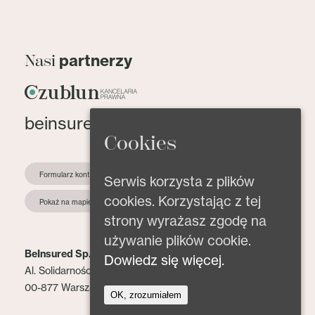
partnerzy
Nasi
beinsured@beinsured.pl
Cookies
Formularz kontaktowy
Serwis korzysta z plików
cookies. Korzystając z tej
Pokaż na mapie
strony wyrażasz zgodę na
używanie plików cookie.
BeInsured Sp. z o.o.
Dowiedz się więcej.
Al. Solidarności 153 lok. 2
00-877 Warszawa
OK, zrozumiałem