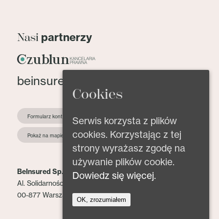
partnerzy
Nasi
beinsured@beinsured.pl
Cookies
Formularz kontaktowy
Serwis korzysta z plików
cookies. Korzystając z tej
Pokaż na mapie
strony wyrażasz zgodę na
używanie plików cookie.
BeInsured Sp. z o.o.
Dowiedz się więcej.
Al. Solidarności 153 lok. 2
00-877 Warszawa
OK, zrozumiałem