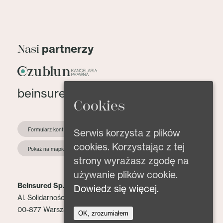
partnerzy
Nasi
beinsured@beinsured.pl
Cookies
Formularz kontaktowy
Serwis korzysta z plików
cookies. Korzystając z tej
Pokaż na mapie
strony wyrażasz zgodę na
używanie plików cookie.
BeInsured Sp. z o.o.
Dowiedz się więcej.
Al. Solidarności 153 lok. 2
00-877 Warszawa
OK, zrozumiałem