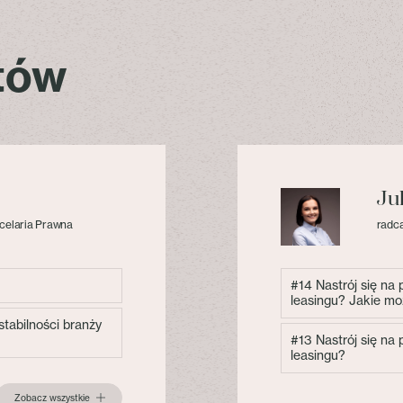
stów
Ju
celaria Prawna
radca
#14 Nastrój się na
leasingu? Jakie mo
tabilności branży
#13 Nastrój się na
leasingu?
Zobacz wszystkie