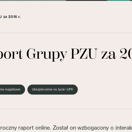
 za 2016 r.
ort Grupy PZU za 20
nia majątkowe
Ubezpieczenia na życie i UFK
oczny raport online. Został on wzbogacony o interak