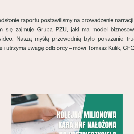
słonie raportu postawiliśmy na prowadzenie narracji i 
 się zajmuje Grupa PZU, jaki ma model biznesowy
h video. Naszą myślą przewodnią było pokazanie tr
nie i utrzyma uwagę odbiorcy – mówi Tomasz Kulik, C