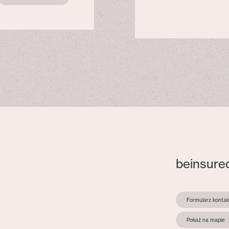
beinsure
Formularz konta
Pokaż na mapie