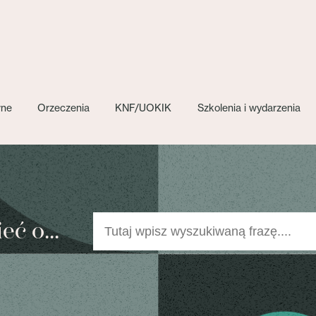
wne
Orzeczenia
KNF/UOKIK
Szkolenia i wydarzenia
ć o...