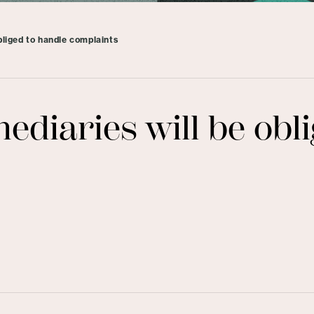
bliged to handle complaints
ediaries will be obl