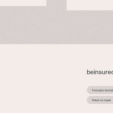
beinsure
Formularz konta
Pokaż na mapie