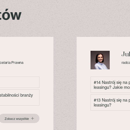
stów
Ju
celaria Prawna
radca
#14 Nastrój się na
leasingu? Jakie mo
tabilności branży
#13 Nastrój się na
leasingu?
Zobacz wszystkie