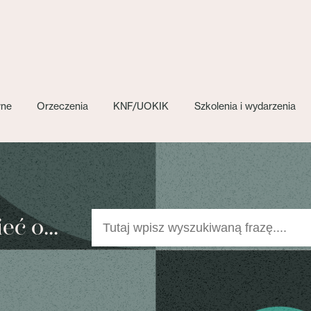
wne
Orzeczenia
KNF/UOKIK
Szkolenia i wydarzenia
ć o...