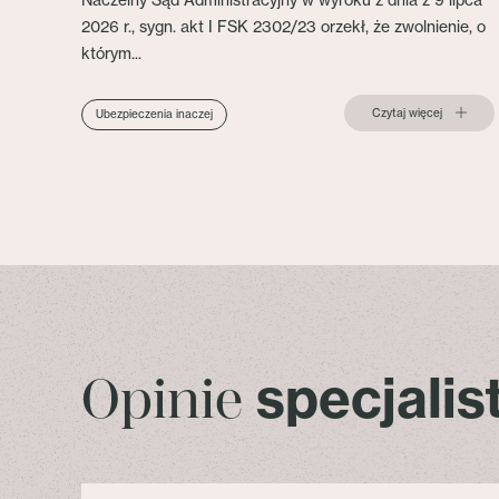
Naczelny Sąd Administracyjny w wyroku z dnia z 9 lipca
2026 r., sygn. akt I FSK 2302/23 orzekł, że zwolnienie, o
którym...
Czytaj więcej
Ubezpieczenia inaczej
specjali
Opinie