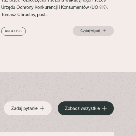
Tuż przed rozpoczęciem sezonu wakacyjnego Prezes
Urzędu Ochrony Konkurencji i Konsumentów (UOKiK),
Tomasz Chróstny, post...
Czytaj więcej
KNF/UOKIK
Zadaj pytanie
Zobacz wszystkie