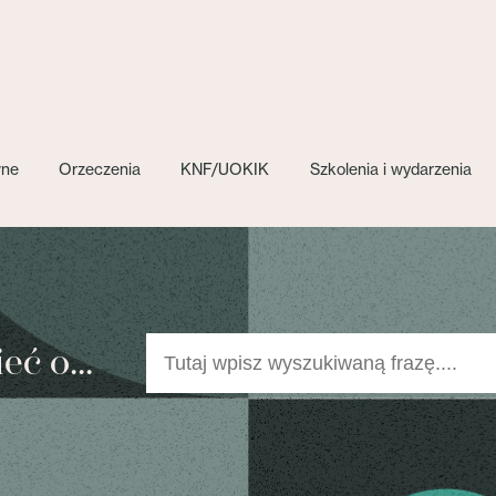
wne
Orzeczenia
KNF/UOKIK
Szkolenia i wydarzenia
ć o...