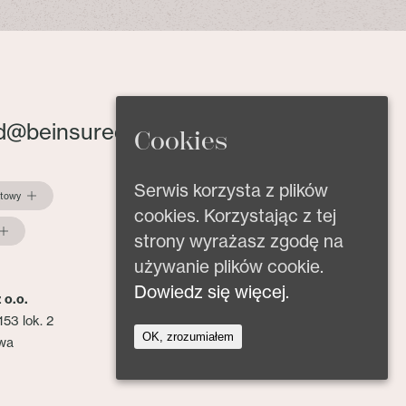
d@beinsured.pl
Cookies
Serwis korzysta z plików
ktowy
cookies. Korzystając z tej
strony wyrażasz zgodę na
używanie plików cookie.
Dowiedz się więcej.
 o.o.
153 lok. 2
OK, zrozumiałem
wa