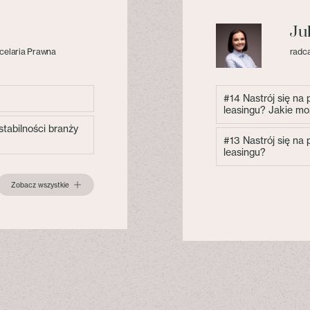
Ju
celaria Prawna
radca
#14 Nastrój się na
leasingu? Jakie mo
tabilności branży
#13 Nastrój się na
leasingu?
Zobacz wszystkie