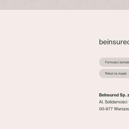
beinsure
Formularz konta
Pokaż na mapie
BeInsured Sp. z
Al. Solidarności 
00-877 Warsza