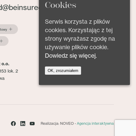
Cookies
d@beinsured.pl
Serwis korzysta z plików
cookies. Korzystając z tej
ktowy
strony wyrażasz zgodę na
używanie plików cookie.
Dowiedz się więcej.
 o.o.
OK, zrozumiałem
153 lok. 2
wa
Realizacja: NOVEO -
Agencja interaktywna