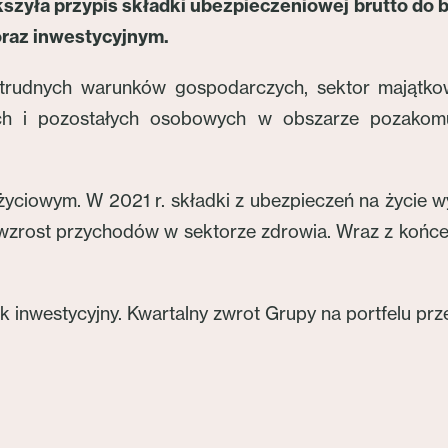
zyła przypis składki ubezpieczeniowej brutto do b
oraz inwestycyjnym.
trudnych warunków gospodarczych, sektor majątko
ch i pozostałych osobowych w obszarze pozakomu
yciowym. W 2021 r. składki z ubezpieczeń na życie wy
eż wzrost przychodów w sektorze zdrowia. Wraz z koń
nwestycyjny. Kwartalny zwrot Grupy na portfelu prze