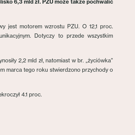
lisko 6,3 mld zł. PZU może także pochwalić
wy jest motorem wzrostu PZU. O 12,1 proc.
nikacyjnym. Dotyczy to przede wszystkim
nosiły 2,2 mld zł, natomiast w br. „życiówka”
cem marca tego roku stwierdzono przychody o
kroczył 4.1 proc.