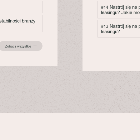
#14 Nastrój się na
leasingu? Jakie mo
tabilności branży
#13 Nastrój się na
leasingu?
Zobacz wszystkie