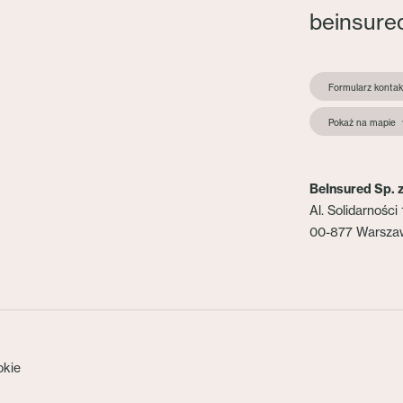
beinsure
Formularz konta
Pokaż na mapie
BeInsured Sp. z
Al. Solidarności 
00-877 Warsza
okie