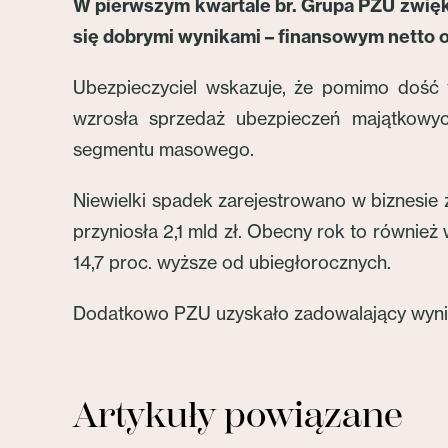
W pierwszym kwartale br. Grupa PZU zwięks
się dobrymi wynikami – finansowym netto 
Ubezpieczyciel wskazuje, że pomimo dość 
wzrosła sprzedaż ubezpieczeń majątkowy
segmentu masowego.
Niewielki spadek zarejestrowano w biznesie ż
przyniosła 2,1 mld zł. Obecny rok to równi
14,7 proc. wyższe od ubiegłorocznych.
Dodatkowo PZU uzyskało zadowalający wynik i
Artykuły powiązane