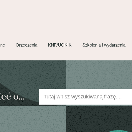
wne
Orzeczenia
KNF/UOKIK
Szkolenia i wydarzenia
ć o...