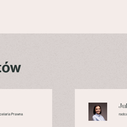
stów
Ju
celaria Prawna
radca