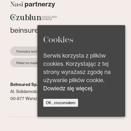
partnerzy
Nasi
beinsured@beinsured.pl
Cookies
Formularz kontaktowy
Serwis korzysta z plików
cookies. Korzystając z tej
Pokaż na mapie
strony wyrażasz zgodę na
używanie plików cookie.
BeInsured Sp. z o.o.
Dowiedz się więcej.
Al. Solidarności 153 lok. 2
00-877 Warszawa
OK, zrozumiałem