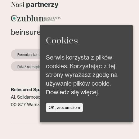
partnerzy
Nasi
beinsured@beinsured.pl
Cookies
Formularz kontaktowy
Serwis korzysta z plików
cookies. Korzystając z tej
Pokaż na mapie
strony wyrażasz zgodę na
używanie plików cookie.
BeInsured Sp. z o.o.
Dowiedz się więcej.
Al. Solidarności 153 lok. 2
00-877 Warszawa
OK, zrozumiałem