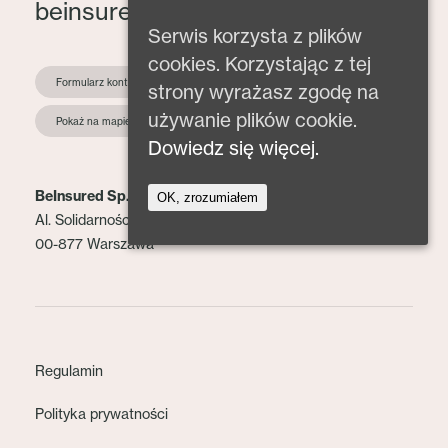
beinsured@beinsured.pl
Serwis korzysta z plików
cookies. Korzystając z tej
Formularz kontaktowy
strony wyrażasz zgodę na
używanie plików cookie.
Pokaż na mapie
Dowiedz się więcej.
BeInsured Sp. z o.o.
OK, zrozumiałem
Al. Solidarności 153 lok. 2
00-877 Warszawa
Regulamin
Polityka prywatności