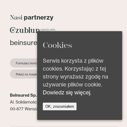
partnerzy
Nasi
beinsured@beinsured.pl
Cookies
Serwis korzysta z plików
Formularz kontaktowy
cookies. Korzystając z tej
Pokaż na mapie
strony wyrażasz zgodę na
używanie plików cookie.
Dowiedz się więcej.
BeInsured Sp. z o.o.
Al. Solidarności 153 lok. 2
OK, zrozumiałem
00-877 Warszawa