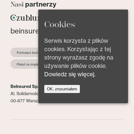
partnerzy
Nasi
Cookies
beinsured@beinsured.pl
Serwis korzysta z plików
cookies. Korzystając z tej
Formularz kontaktowy
strony wyrażasz zgodę na
używanie plików cookie.
Pokaż na mapie
Dowiedz się więcej.
BeInsured Sp. z o.o.
OK, zrozumiałem
Al. Solidarności 153 lok. 2
00-877 Warszawa