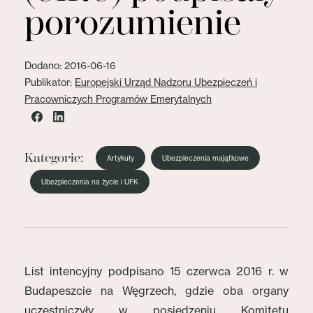
porozumienie
Dodano: 2016-06-16
Publikator:
Europejski Urząd Nadzoru Ubezpieczeń i
Pracowniczych Programów Emerytalnych
Kategorie:
Artykuły
Ubezpieczenia majątkowe
Ubezpieczenia na życie i UFK
List intencyjny podpisano 15 czerwca 2016 r. w
Budapeszcie na Węgrzech, gdzie oba organy
uczestniczyły w posiedzeniu Komitetu