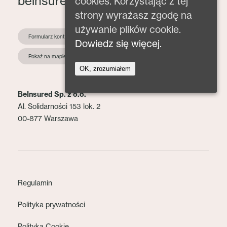
beinsured@beinsured.pl
cookies. Korzystając z tej
strony wyrażasz zgodę na
używanie plików cookie.
Formularz kontaktowy
Dowiedz się więcej.
Pokaż na mapie
OK, zrozumiałem
BeInsured Sp. z o.o.
Al. Solidarności 153 lok. 2
00-877 Warszawa
Regulamin
Polityka prywatności
Polityka Cookie