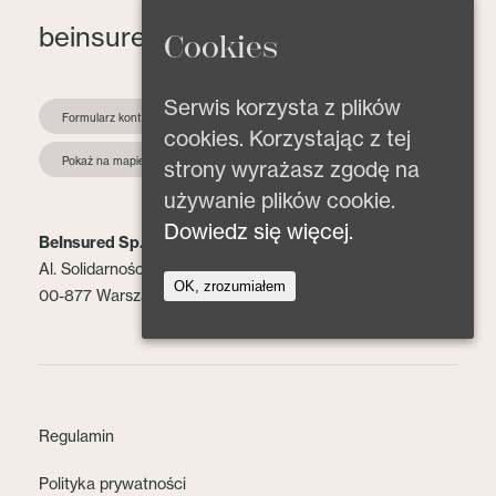
beinsured@beinsured.pl
Cookies
Serwis korzysta z plików
Formularz kontaktowy
cookies. Korzystając z tej
Pokaż na mapie
strony wyrażasz zgodę na
używanie plików cookie.
Dowiedz się więcej.
BeInsured Sp. z o.o.
Al. Solidarności 153 lok. 2
OK, zrozumiałem
00-877 Warszawa
Regulamin
Polityka prywatności