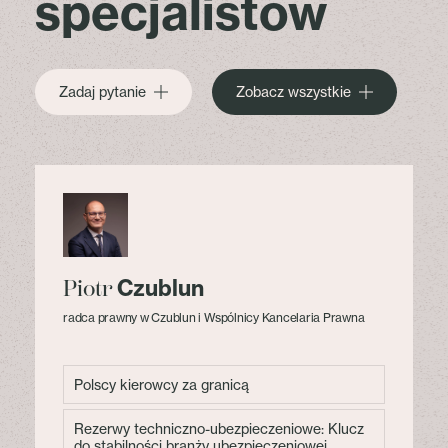
specjalistów
Zadaj pytanie
Zobacz wszystkie
Czublun
Piotr
radca prawny w Czublun i Wspólnicy Kancelaria Prawna
Polscy kierowcy za granicą
Rezerwy techniczno-ubezpieczeniowe: Klucz
do stabilności branży ubezpieczeniowej