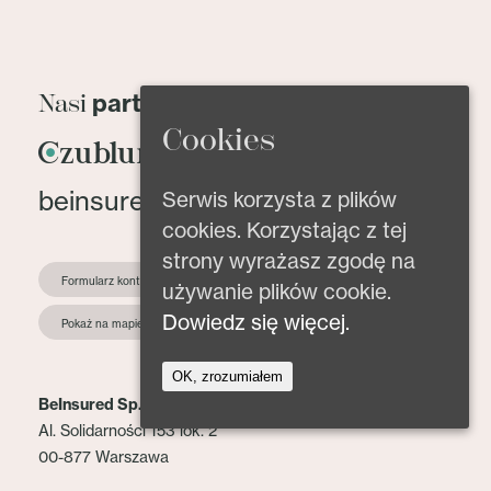
partnerzy
Nasi
Cookies
beinsured@beinsured.pl
Serwis korzysta z plików
cookies. Korzystając z tej
strony wyrażasz zgodę na
Formularz kontaktowy
używanie plików cookie.
Dowiedz się więcej.
Pokaż na mapie
OK, zrozumiałem
BeInsured Sp. z o.o.
Al. Solidarności 153 lok. 2
00-877 Warszawa