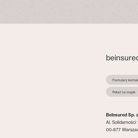
beinsure
Formularz konta
Pokaż na mapie
BeInsured Sp. z
Al. Solidarności 
00-877 Warsza