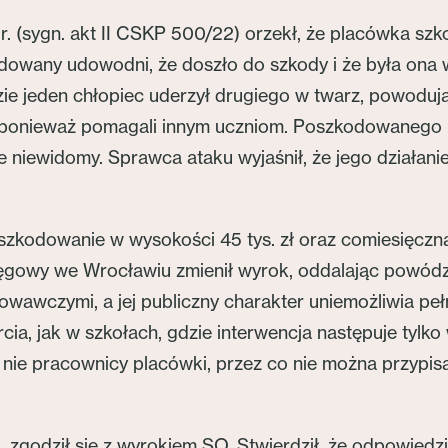
r. (sygn. akt II CSKP 500/22) orzekł, że placówka s
dowany udowodni, że doszło do szkody i że była ona 
zie jeden chłopiec uderzył drugiego w twarz, powoduj
 ponieważ pomagali innym uczniom. Poszkodowanego pr
nie niewidomy. Sprawca ataku wyjaśnił, że jego działa
odowanie w wysokości 45 tys. zł oraz comiesięczną r
ęgowy we Wrocławiu zmienił wyrok, oddalając powództ
owawczymi, a jej publiczny charakter uniemożliwia p
cia, jak w szkołach, gdzie interwencja następuje tylk
 nie pracownicy placówki, przez co nie można przypi
, zgodził się z wyrokiem SO. Stwierdził, że odpowied