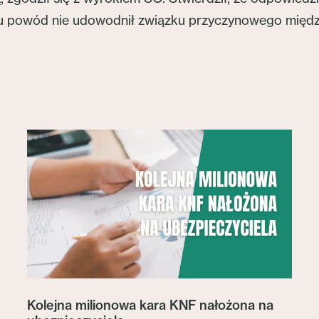
u powód nie udowodnił związku przyczynowego między
Kolejna milionowa kara KNF nałożona na