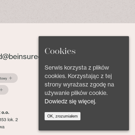
Cookies
d@beinsured.pl
Serwis korzysta z plików
cookies. Korzystając z tej
ktowy
strony wyrażasz zgodę na
używanie plików cookie.
Dowiedz się więcej.
 o.o.
OK, zrozumiałem
153 lok. 2
wa