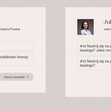
Ju
celaria Prawna
radca
#14 Nastrój się na
leasingu? Jakie mo
tabilności branży
#13 Nastrój się na
leasingu?
Zobacz wszystkie