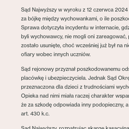
Sąd Najwyższy w wyroku z 12 czerwca 2024 
za bójkę między wychowankami, o ile poszko
Sprawa dotyczyła incydentu w internacie, gd
byli wychowawcy, nie mogli oni zareagować,
zostało usunięte, choć wcześniej już był na 
ofiary wobec innych uczniów.
Sąd rejonowy przyznał poszkodowanemu odszk
placówkę i ubezpieczyciela. Jednak Sąd Okr
przeznaczona dla dzieci z trudnościami wych
Opieka nad nimi miała raczej charakter wspar
że za szkodę odpowiada inny podopieczny, a
art. 430 k.c.
Sąd Najwyższy, rozpatrując skargę kasacyjną