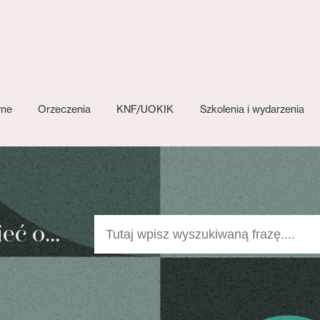
wne
Orzeczenia
KNF/UOKIK
Szkolenia i wydarzenia
ć o...