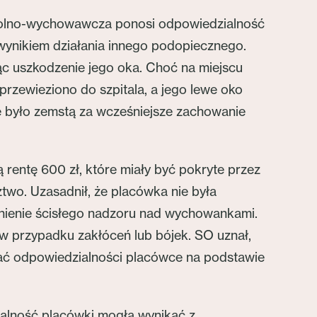
zkolno-wychowawcza ponosi odpowiedzialność
wynikiem działania innego podopiecznego.
ąc uszkodzenie jego oka. Choć na miejscu
zewieziono do szpitala, a jego lewe oko
nie było zemstą za wcześniejsze zachowanie
entę 600 zł, które miały być pokryte przez
wo. Uzasadnił, że placówka nie była
ełnienie ścisłego nadzoru nad wychowankami.
o w przypadku zakłóceń lub bójek. SO uznał,
sać odpowiedzialności placówce na podstawie
zialność placówki mogła wynikać z