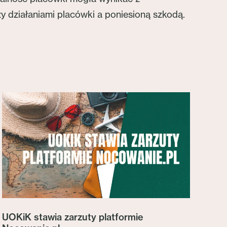
 działaniami placówki a poniesioną szkodą.
UOKiK stawia zarzuty platformie